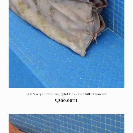
Silk Starry Glow Glide, Joyful Pink - Pure Silk Pillowcase
Normal
5,200.00TL
fiyat