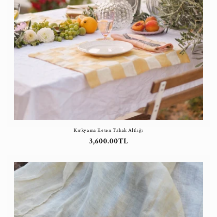
Kırkyama Keten Tabak Altlığı
Normal
3,600.00TL
fiyat