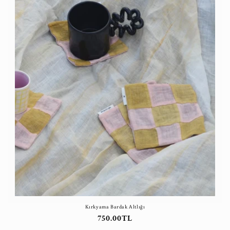
Kırkyama Bardak Altlığı
Normal
750.00TL