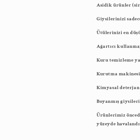
Asidik ürünler (sir
Giysilerinizi sade
Ütülerinizi en düş
Ağartıcı kullanma
Kuru temizleme y
Kurutma makinesi
Kimyasal deterjan
Boyanmış giysileri
Ürünlerimiz öncede
yüzeyde havaland