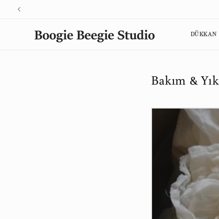
İçeriğe
atla
DÜKKAN
Bakım & Yık