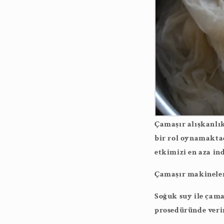
Çamaşır alışkanlıkl
bir rol oynamaktad
etkimizi en aza in
Çamaşır makineleri
Soğuk suy ile çama
prosedüründe verim