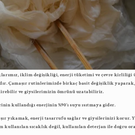
arımız, iklim değişikliği, enerji tüketimi ve çevre kirliliği
ır. Çamaşır rutinlerimizde birkaç basit değişiklik yaparak
direbilir ve giysilerimizin ömrünü uzatabiliriz.
nin kullandığı enerjinin %90’ı suyu ısıtmaya gider.
şır yıkamak, enerji tasarrufu sağlar ve giysilerinizi korur.
 kullanılan sıcaklık değil, kullanılan deterjan ile doğru ora