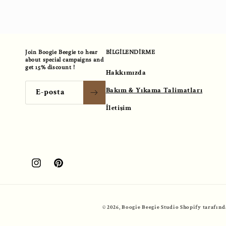
Join Boogie Beegie to hear
BİLGİLENDİRME
about special campaigns and
get 15% discount !
Hakkımızda
Bakım & Yıkama Talimatları
E-posta
İletişim
Instagram
Pinterest
© 2026,
Boogie Beegie Studio
Shopify tarafın