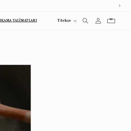
Oturum
D
Sepet
Türkçe
YIKAMA TALİMATLARI
i
aç
l