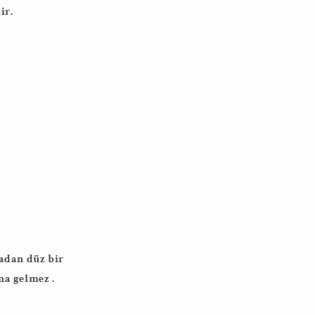
ir.
adan düz bir
a gelmez .