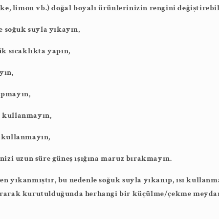
ke, limon vb.) doğal boyalı ürünlerinizin rengini değiştirebil
ce soğuk suyla yıkayın,
ük sıcaklıkta yapın,
yın,
apmayın,
 kullanmayın,
 kullanmayın,
nizi uzun süre güneş ışığına maruz bırakmayın.
n yıkanmıştır, bu nedenle soğuk suyla yıkanıp, ısı kullanm
ırarak kurutulduğunda herhangi bir küçülme/çekme meydan